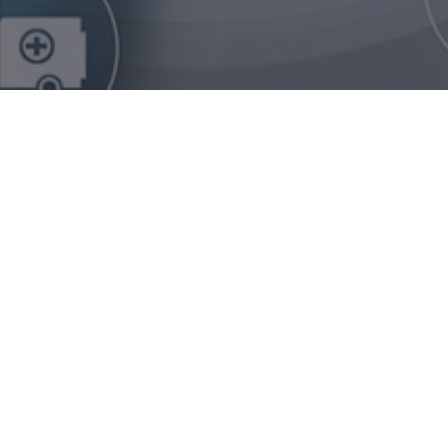
Horário de Funcionamento:
Segunda à quinta de 08:30h às 18:30h
Sexta de 08:30h às 17:30h
27 3025-1244 / 99738-3044
contato@institutoplenitud.com.br